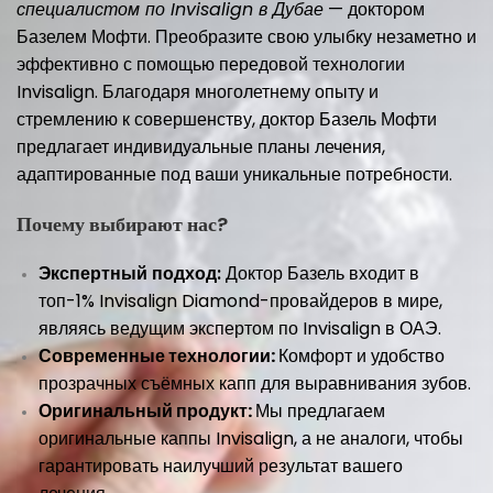
специалистом по Invisalign в Дубае
— доктором
Базелем Мофти. Преобразите свою улыбку незаметно и
эффективно с помощью передовой технологии
Invisalign. Благодаря многолетнему опыту и
стремлению к совершенству, доктор Базель Мофти
предлагает индивидуальные планы лечения,
адаптированные под ваши уникальные потребности.
Почему выбирают нас?
Экспертный подход:
Доктор Базель входит в
топ-1% Invisalign Diamond-провайдеров в мире,
являясь ведущим экспертом по Invisalign в ОАЭ.
Современные технологии:
Комфорт и удобство
прозрачных съёмных капп для выравнивания зубов.
Оригинальный продукт:
Мы предлагаем
оригинальные каппы Invisalign, а не аналоги, чтобы
гарантировать наилучший результат вашего