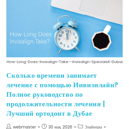
How-Long-Does-Invisalign-Take--Invisalign-Specialsit-Dubai
Сколько времени занимает
лечение с помощью Инвизилайн?
Полное руководство по
продолжительности лечения |
Лучший ортодонт в Дубае
webmaster
30 мая, 2026
Элайнеры