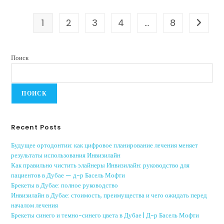
1
2
3
4
…
8
Поиск
ПОИСК
Recent Posts
Будущее ортодонтии: как цифровое планирование лечения меняет
результаты использования Инвизилайн
Как правильно чистить элайнеры Инвизилайн: руководство для
пациентов в Дубае — д-р Басель Мофти
Брекеты в Дубае: полное руководство
Инвизилайн в Дубае: стоимость, преимущества и чего ожидать перед
началом лечения
Брекеты синего и темно-синего цвета в Дубае | Д-р Басель Мофти